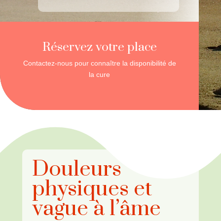
Réservez votre place
Contactez-nous pour connaître la disponibilité de
la cure
Douleurs
physiques et
vague à l’âme